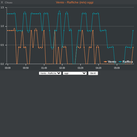
X
Vento - Raffiche (m/s) oggi
Chiuso